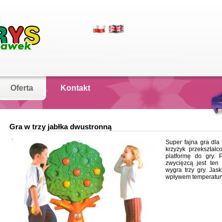
Oferta
Kontakt
Gra w trzy jabłka dwustronną
Super fajna gra dla 
krzyżyk przekształ
platformę do gry. 
zwycięzcą jest ten
wygra trzy gry. Jas
wpływem temperatury 