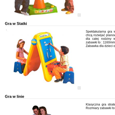
Gra w Statki
Spektakularna gra w 
chcą rozwijać planow
dla całej rodziny
zabawki to : 1160
Zabawka dla dzieci o
Gra w linie
Klasyczna gra strat
Rozmiary zabawki 