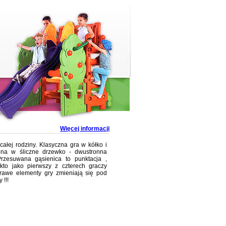
Więcej informacji
całej rodziny. Klasyczna gra w kółko i
cona w śliczne drzewko - dwustronna
Przesuwana gąsienica to punktacja ,
 kto jako pierwszy z czterech graczy
krawe elementy gry zmieniają się pod
!!!