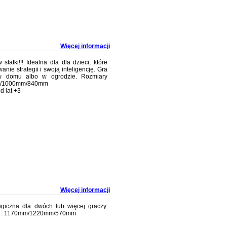
Więcej informacji
statki!!! Idealna dla dla dzieci, które
anie strategii i swoją inteligencję. Gra
 w domu albo w ogrodzie. Rozmiary
mm/1000mm/840mm
d lat +3
Więcej informacji
egiczna dla dwóch lub więcej graczy.
to : 1170mm/1220mm/570mm